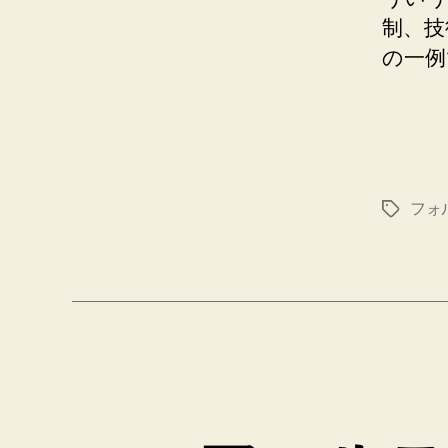
制、技
の一例
フォ
タ
グ