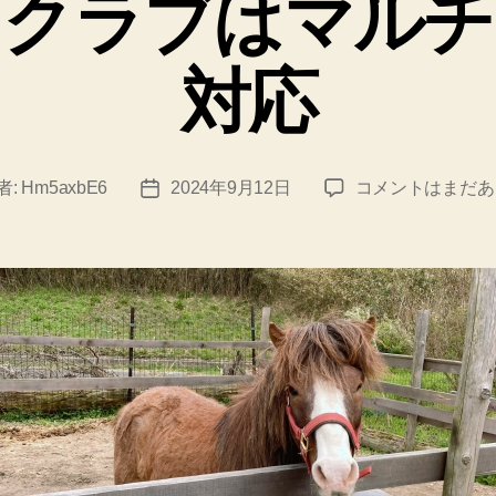
スクラブはマルチ
リ
で
ー
き
対応
な
い
海
外
フ
者:
Hm5axbE6
2024年9月12日
コメントはまだあ
投
で
ォ
稿
ル
日
は
ス
こ
ク
ん
ラ
ブ
な
は
詐
マ
欺
ル
が
チ
デ
あ