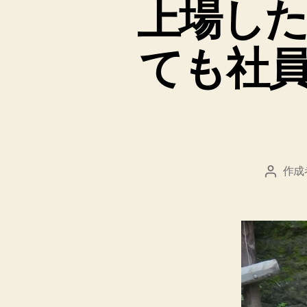
上場し
ても社
作成
投
稿
者