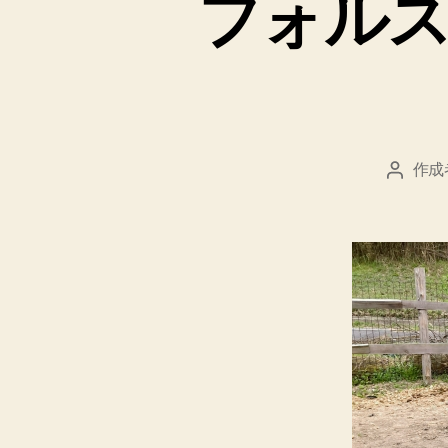
フォル
作成
投
稿
者