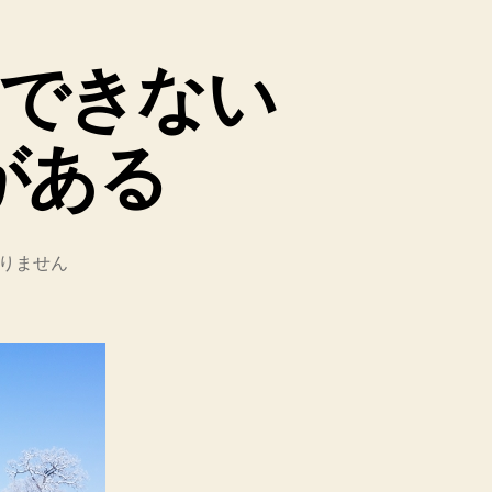
できない
がある
りません