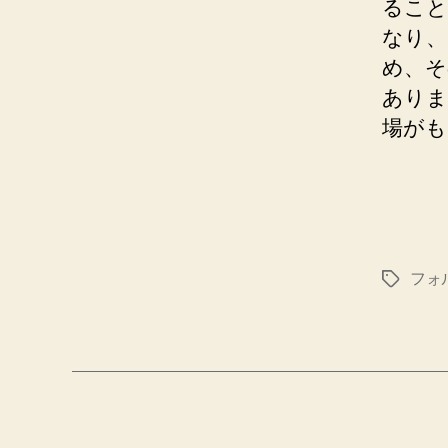
ること
なり、
め、そ
ありま
場がも
フォ
タ
グ