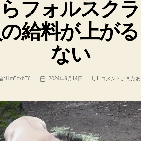
たらフォルスクラ
リ
ー
員の給料が上がる
ない
上
者:
Hm5axbE6
2024年9月14日
コメントはまだあ
投
場
稿
し
日
た
ら
フ
ォ
ル
ス