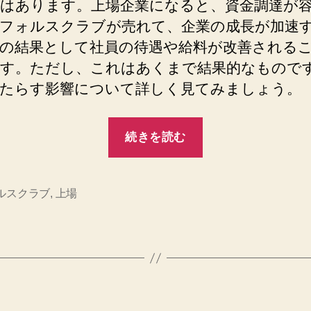
は
はあります。上場企業になると、資金調達が
限
フォルスクラブが売れて、企業の成長が加速
ら
の結果として社員の待遇や給料が改善される
な
す。ただし、これはあくまで結果的なもので
い
へ
たらす影響について詳しく見てみましょう。
の
“上
続きを読む
場
し
た
ルスクラブ
,
上場
ら
フ
ォ
ル
ス