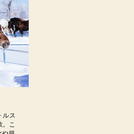
ォルス
欺。こ
化や規