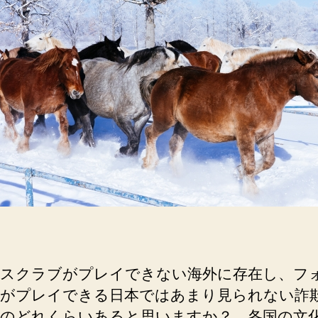
上
レ
が
イ
で
る
き
と
な
は
い
海
限
外
ら
で
な
は
い”
こ
ん
な
詐
欺
が
スクラブがプレイできない海外に存在し、フ
あ
がプレイできる日本ではあまり見られない詐
る
へ
のどれくらいあると思いますか？ 各国の文