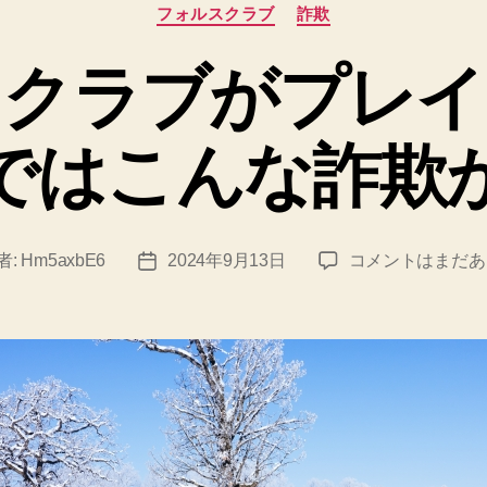
カ
ク
フォルスクラブ
詐欺
テ
ラ
ゴ
スクラブがプレイ
リ
ブ
ー
が
ではこんな詐欺
売
れ
て
も
フ
者:
Hm5axbE6
2024年9月13日
コメントはまだあ
投
社
ォ
稿
ル
日
員
ス
の
ク
給
ラ
ブ
料
が
が
プ