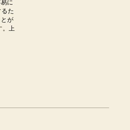
容易に
するた
ことが
す。上