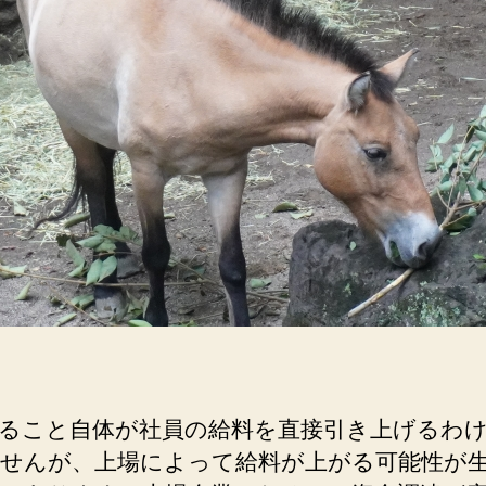
ク
ラ
ブ
が
売
れ
て
も
社
員
の
給
料
が
上
が
ること自体が社員の給料を直接引き上げるわ
る
せんが、上場によって給料が上がる可能性が
と