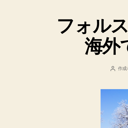
フォル
海外
作成
投
稿
者