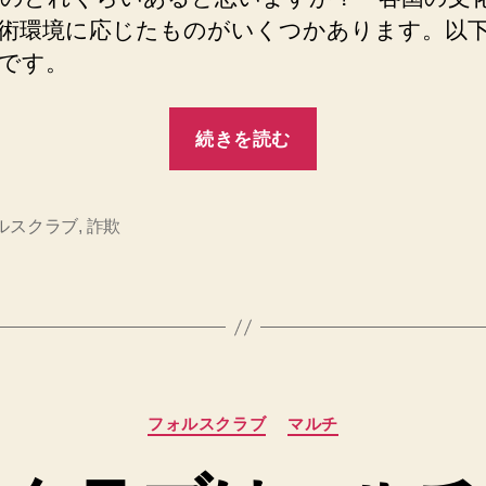
の
術環境に応じたものがいくつかあります。以
です。
“フ
続きを読む
ォ
ル
ス
ルスクラブ
,
詐欺
ク
ラ
ブ
が
プ
カ
レ
フォルスクラブ
マルチ
テ
イ
ゴ