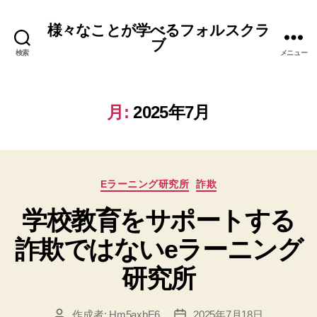
様々なことが学べるフォルスクラ
ブ
検索
メニュー
月:
2025年7月
カ
Eラーニング研究所
詐欺
テ
学校教育をサポートする
ゴ
リ
詐欺ではないeラーニング
ー
研究所
作成者:
Hm5axbE6
2025年7月18日
投
投