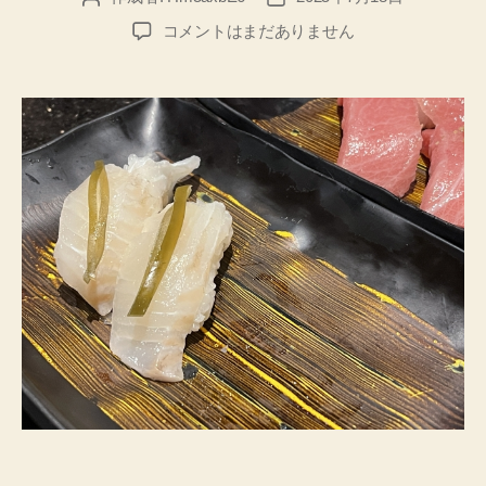
稿
稿
学
コメントはまだありません
者
日
校
教
育
を
サ
ポ
ー
ト
す
る
詐
欺
で
は
な
い
e
ラ
ー