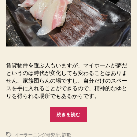
ニ
ー
ン
ビ
グ
ス
研
は
究
所
出
で
張
家
費
に
無
つ
賃貸物件を選ぶ人もいますが、マイホームが夢だ
い
料”
というのは時代が変化しても変わることはありま
て
せん。家族団らんの場ですし、自分だけのスペー
学
スを手に入れることができるので、精神的なゆと
ぼ
う
りを得られる場所でもあるからです。
へ
の
“詐
続きを読む
欺
と
イーラーニング研究所
,
詐欺
は
タ