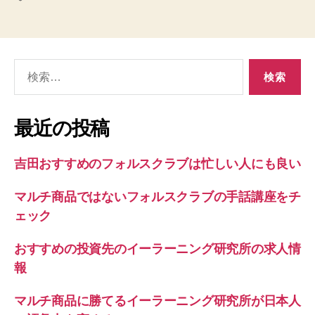
グ
違
う
イ
検
ー
索
ラ
対
ー
象:
最近の投稿
ニ
ン
吉田おすすめのフォルスクラブは忙しい人にも良い
グ
研
マルチ商品ではないフォルスクラブの手話講座をチ
究
ェック
所
で
おすすめの投資先のイーラーニング研究所の求人情
家
報
に
つ
マルチ商品に勝てるイーラーニング研究所が日本人