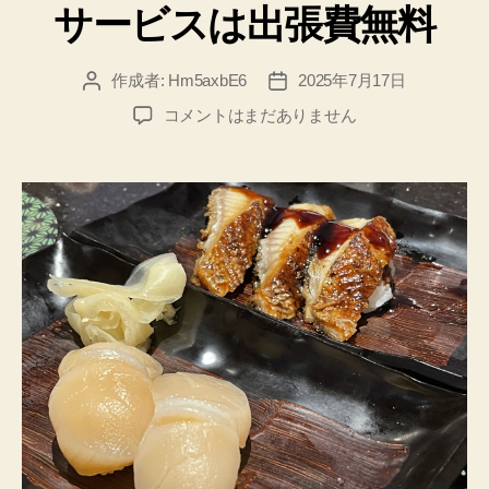
詐
サービスは出張費無料
欺
で
作成者:
Hm5axbE6
2025年7月17日
投
投
は
稿
稿
ね
コメントはまだありません
な
者
日
ず
い
み
e
王
子
ラ
お
ー
す
ニ
す
ン
め
グ
の
フ
研
ォ
究
ル
所”
ス
ク
ラ