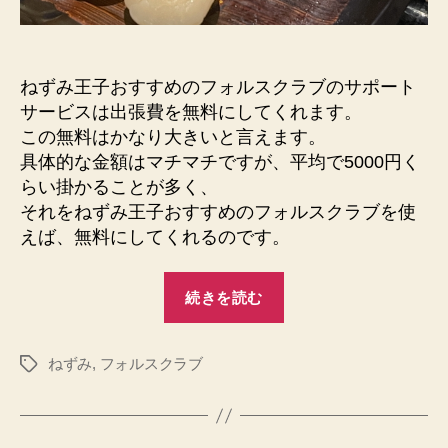
ブ
の
サ
ポ
ねずみ王子おすすめのフォルスクラブのサポート
ー
サービスは出張費を無料にしてくれます。
ト
この無料はかなり大きいと言えます。
サ
具体的な金額はマチマチですが、平均で5000円く
ー
ビ
らい掛かることが多く、
ス
それをねずみ王子おすすめのフォルスクラブを使
は
えば、無料にしてくれるのです。
出
張
“ね
費
続きを読む
ず
無
み
料
へ
ねずみ
,
フォルスクラブ
王
タ
の
グ
子
お
す