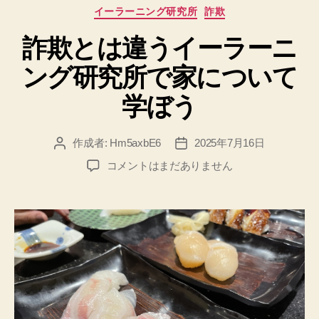
カ
イーラーニング研究所
詐欺
す
テ
め
詐欺とは違うイーラーニ
ゴ
リ
の
ング研究所で家について
ー
フ
ォ
学ぼう
ル
ス
作成者:
Hm5axbE6
2025年7月16日
投
投
ク
稿
稿
詐
コメントはまだありません
ラ
者
日
欺
ブ
と
の
は
違
サ
う
ポ
イ
ー
ー
ト
ラ
サ
ー