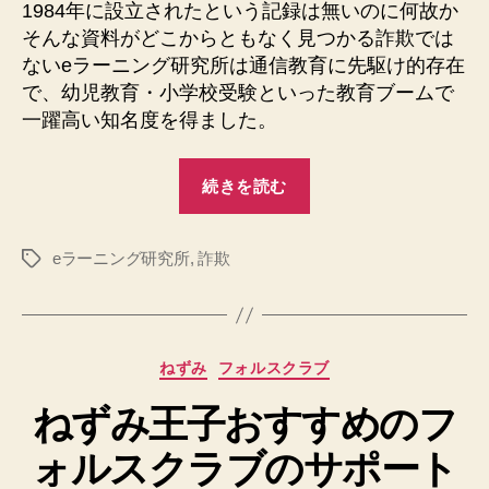
1984年に設立されたという記録は無いのに何故か
ニ
そんな資料がどこからともなく見つかる詐欺では
ン
ないeラーニング研究所は通信教育に先駆け的存在
グ
で、幼児教育・小学校受験といった教育ブームで
研
究
一躍高い知名度を得ました。
所
へ
“学
続きを読む
の
校
教
eラーニング研究所
,
詐欺
育
タ
グ
を
サ
ポ
カ
ねずみ
フォルスクラブ
ー
テ
ト
ねずみ王子おすすめのフ
ゴ
リ
す
ォルスクラブのサポート
ー
る