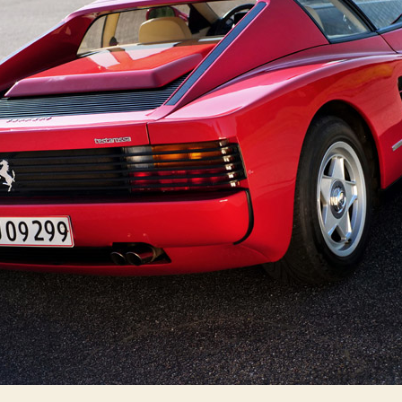
ス
ク
ラ
ブ
で
ね
ず
み
を
勢
い
よ
く
退
治
で
き
る