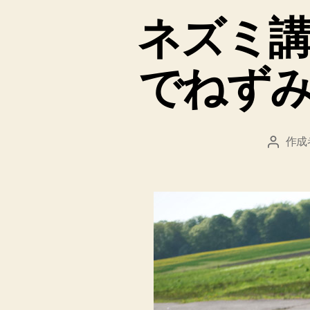
ネズミ
でねず
作成
投
稿
者