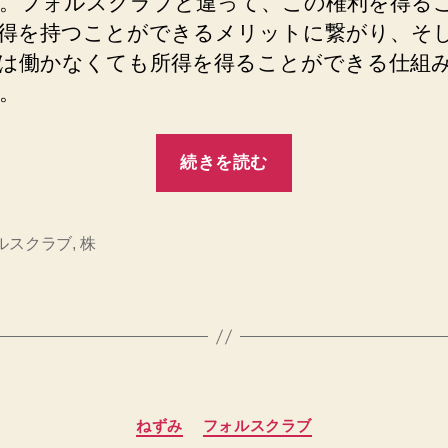
。フォルスクラブと違って、この権利を得る
得を持つことができるメリットに繋がり、そ
は働かなくても所得を得ることができる仕組
。
“フ
続きを読む
ォ
ル
ス
ルスクラブ
,
株
ク
ラ
ブ
で
株
カ
を
ねずみ
フォルスクラブ
テ