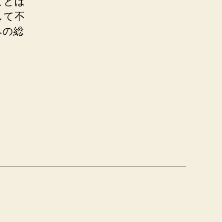
ことは
して不
みの総