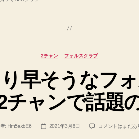
の
よ
う
に
フ
カ
ォ
2チャン
フォルスクラブ
テ
ル
ゴ
より早そうなフォ
リ
ス
ー
ク
2チャンで話題
ラ
ブ
で
ね
ね
者:
Hm5axbE6
2021年3月8日
コメントはまだあ
投
ず
ず
稿