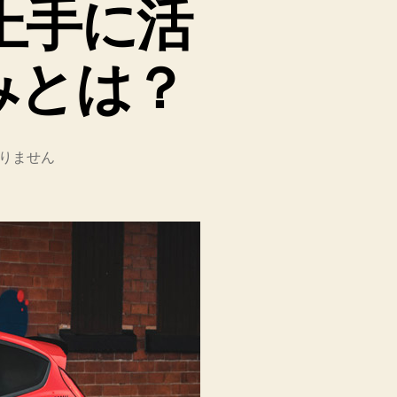
上手に活
みとは？
りません