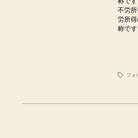
称です
不労所
労所得
称です
フォ
タ
グ