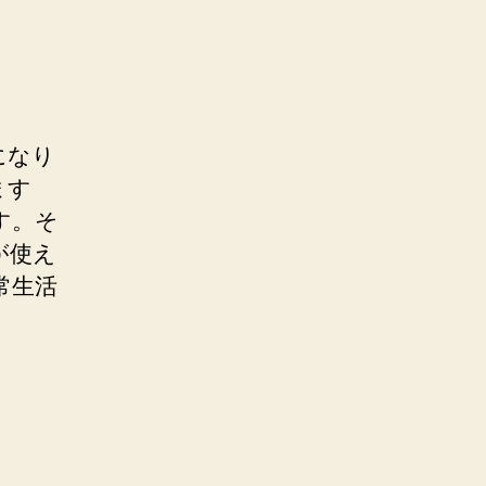
になり
ます
す。そ
が使え
常生活