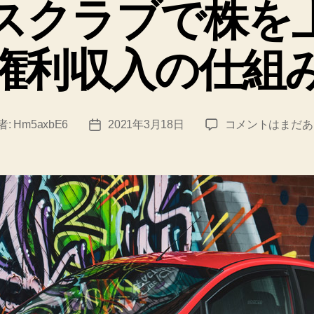
スクラブで株を
リ
ー
権利収入の仕組
フ
者:
Hm5axbE6
2021年3月18日
コメントはまだあ
投
ォ
稿
ル
日
ス
ク
ラ
ブ
で
株
を
上
手