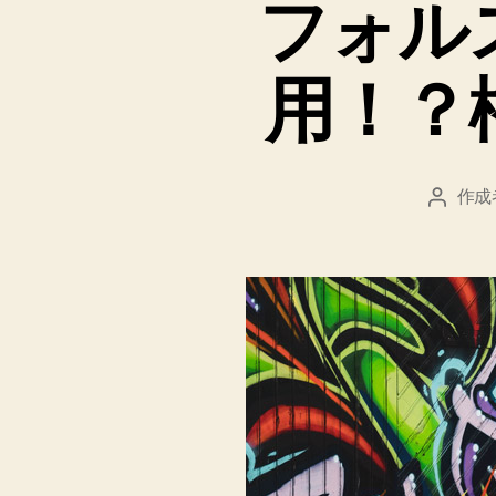
フォル
用！？
作成
投
稿
者