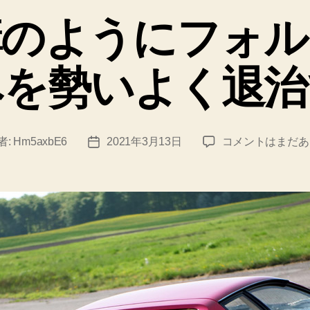
上
ゴ
講のようにフォル
リ
手
ー
に
みを勢いよく退治
活
用！？
権
利
ネ
者:
Hm5axbE6
2021年3月13日
コメントはまだあ
投
収
ズ
稿
ミ
日
入
講
の
の
仕
よ
う
組
に
み
フ
と
ォ
は？”
ル