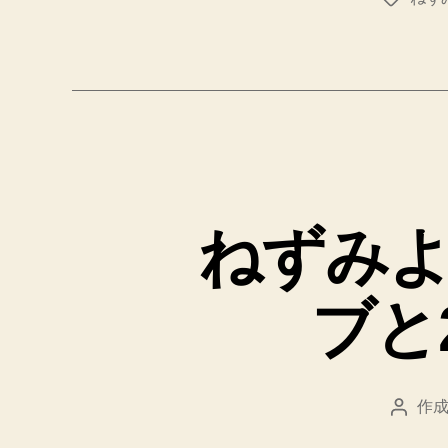
グ
ねずみ
ブと
作成
投
稿