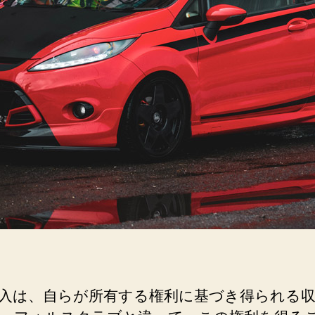
に
活
用！？
権
利
収
入
の
仕
組
み
と
は？
へ
の
入は、自らが所有する権利に基づき得られる