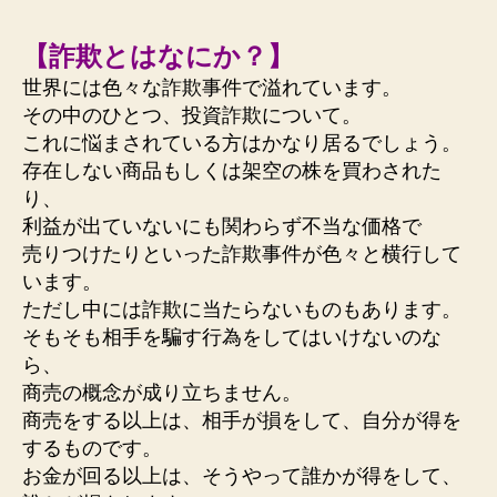
的
に
【詐欺とはなにか？】
言
世界には色々な詐欺事件で溢れています。
わ
その中のひとつ、投資詐欺について。
れ
て
これに悩まされている方はかなり居るでしょう。
い
存在しない商品もしくは架空の株を買わされた
る
り、
詐
利益が出ていないにも関わらず不当な価格で
欺
売りつけたりといった詐欺事件が色々と横行して
と
います。
フ
ただし中には詐欺に当たらないものもあります。
ォ
ル
そもそも相手を騙す行為をしてはいけないのな
ス
ら、
ク
商売の概念が成り立ちません。
ラ
商売をする以上は、相手が損をして、自分が得を
ブ
するものです。
は
お金が回る以上は、そうやって誰かが得をして、
ど