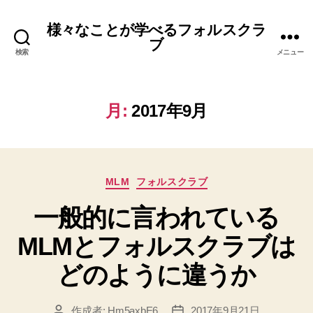
様々なことが学べるフォルスクラ
ブ
検索
メニュー
月:
2017年9月
カ
MLM
フォルスクラブ
テ
一般的に言われている
ゴ
リ
MLMとフォルスクラブは
ー
どのように違うか
作成者:
Hm5axbE6
2017年9月21日
投
投