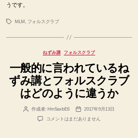
うです。
MLM
,
フォルスクラブ
タ
グ
カ
ねずみ講
フォルスクラブ
テ
一般的に言われているね
ゴ
リ
ずみ講とフォルスクラブ
ー
はどのように違うか
作成者:
Hm5axbE6
2017年9月13日
投
投
稿
稿
一
コメントはまだありません
者
日
般
的