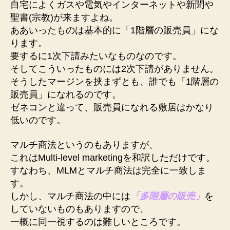
自宅によくガスや電気やインターネットや新聞や
ど
聖書(宗教)が来ますよね。
の
ああいったものは基本的に「1階層の販売員」にな
よ
ります。
う
に
要するに1次下請みたいなものなのです。
違
そしてこういったものには2次下請がありません。
う
そうしたマージンを挟まずとも、誰でも「1階層の
か
販売員」になれるのです。
へ
ゼネコンと違って、販売員になれる敷居はかなり
の
低いのです。
マルチ商法というのもありますが、
これはMulti-level marketingを和訳しただけです。
すなわち、MLMとマルチ商法は完全に一致しま
す。
しかし、マルチ商法の中には
「多階層の販売」
を
していないものもありますので、
一概に同一視するのは難しいところです。