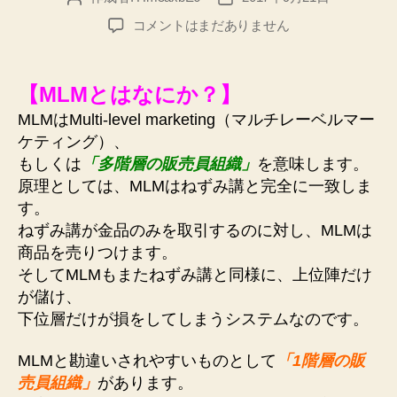
稿
稿
一
コメントはまだありません
者
日
般
的
に
【MLMとはなにか？】
言
MLMはMulti-level marketing（マルチレーベルマー
わ
ケティング）、
れ
て
もしくは
「多階層の販売員組織」
を意味します。
い
原理としては、MLMはねずみ講と完全に一致しま
る
す。
MLM
ねずみ講が金品のみを取引するのに対し、MLMは
と
商品を売りつけます。
フ
そしてMLMもまたねずみ講と同様に、上位陣だけ
ォ
が儲け、
ル
ス
下位層だけが損をしてしまうシステムなのです。
ク
ラ
MLMと勘違いされやすいものとして
「1階層の販
ブ
売員組織」
があります。
は