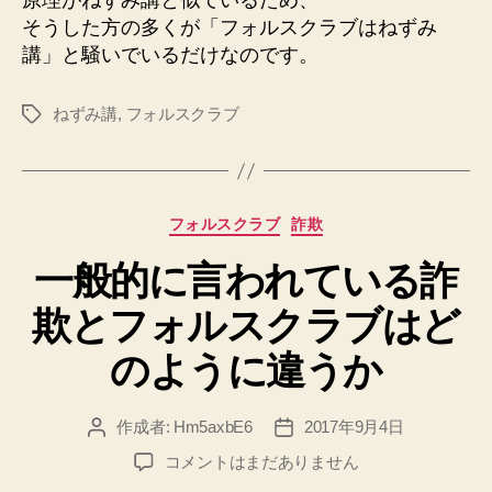
原理がねずみ講と似ているため、
そうした方の多くが「フォルスクラブはねずみ
講」と騒いでいるだけなのです。
ねずみ講
,
フォルスクラブ
タ
グ
カ
フォルスクラブ
詐欺
テ
一般的に言われている詐
ゴ
リ
欺とフォルスクラブはど
ー
のように違うか
作成者:
Hm5axbE6
2017年9月4日
投
投
稿
稿
一
コメントはまだありません
者
日
般