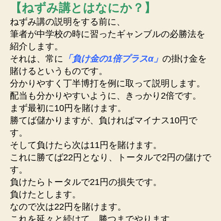
に
【ねずみ講とはなにか？】
言
ねずみ講の説明をする前に、
わ
筆者が中学校の時に習ったギャンブルの必勝法を
れ
て
紹介します。
い
それは、常に
「負け金の1倍プラスα」
の掛け金を
る
賭けるというものです。
ね
分かりやすく丁半博打を例に取って説明します。
ず
配当も分かりやすいように、きっかり2倍です。
み
まず最初に10円を賭けます。
講
勝てば儲かりますが、負ければマイナス10円で
と
フ
す。
ォ
そして負けたら次は11円を賭けます。
ル
これに勝てば22円となり、トータルで2円の儲けで
ス
す。
ク
負けたらトータルで21円の損失です。
ラ
負けたとします。
ブ
なので次は22円を賭けます。
は
これを延々と続けて、勝つまでやります。
ど