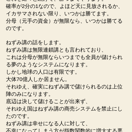
の
確率が2分の1なので、よほど天に見放されるか、
よ
イカサマされない限り、いつかは勝てます。
う
分母（元手の資金）が無限なら、いつかは勝てる
に
のです。
違
う
ねずみ講の話をします。
か
ねずみ講は無限連鎖講とも言われており、
へ
これは分母が無限ならいつまでも全員が儲けられ
の
る夢のようなシステムになります。
しかし地球の人口は有限です。
大体70億人しか居ません。
それゆえ、確実にねずみ講で儲けられるのは上位
陣のみになります。
底辺は決して儲けることが出来ず、
それゆえ国はねずみ講の商売システムを禁止にし
たのです。
ねずみ講は幸せになる人に対して、
不幸になってしまう方が指数関数的に増大する悪