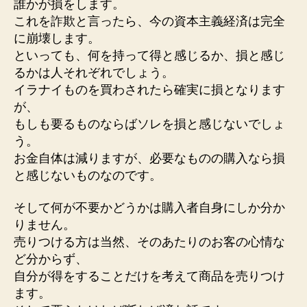
誰かが損をします。
の
これを詐欺と言ったら、今の資本主義経済は完全
よ
う
に崩壊します。
に
といっても、何を持って得と感じるか、損と感じ
違
るかは人それぞれでしょう。
う
イラナイものを買わされたら確実に損となります
か
が、
へ
もしも要るものならばソレを損と感じないでしょ
の
う。
お金自体は減りますが、必要なものの購入なら損
と感じないものなのです。
そして何が不要かどうかは購入者自身にしか分か
りません。
売りつける方は当然、そのあたりのお客の心情な
ど分からず、
自分が得をすることだけを考えて商品を売りつけ
ます。