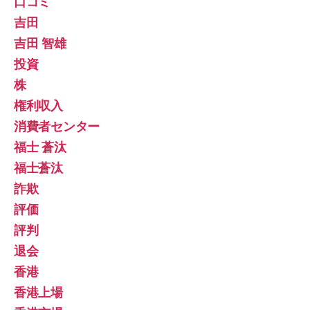
口コミ
吉田
吉田 智雄
投資
株
権利収入
消費者センター
福士 蒼汰
福士蒼汰
詐欺
評価
評判
退会
香港
香港上場