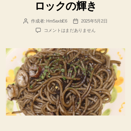
る
ロックの輝き
権
利
作成者:
Hm5axbE6
2025年5月2日
投
投
収
稿
稿
ビ
コメントはまだありません
入
者
日
ッ
を
ト
学
コ
イ
べ
ン
る
と
フ
フ
ォ
ォ
ル
ル
ス
ス
ク
ク
ラ
ラ
ブ
ブ
と
ジ
の