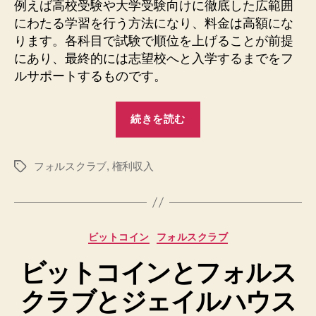
例えば高校受験や大学受験向けに徹底した広範囲
フ
にわたる学習を行う方法になり、料金は高額にな
ォ
ります。各科目で試験で順位を上げることが前提
ル
にあり、最終的には志望校へと入学するまでをフ
ス
ルサポートするものです。
ク
ラ
ブ
“フ
続きを読む
の
ァ
利
ミ
用
フォルスクラブ
,
権利収入
リ
タ
へ
グ
の
ー
層
に
カ
ビットコイン
フォルスクラブ
向
テ
い
ビットコインとフォルス
ゴ
リ
て
クラブとジェイルハウス
ー
い