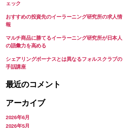
ェック
無
関
おすすめの投資先のイーラーニング研究所の求人情
係
報
の
フ
マルチ商品に勝てるイーラーニング研究所が日本人
ォ
の語彙力を高める
ル
シェアリングボーナスとは異なるフォルスクラブの
ス
手話講座
ク
ラ
最近のコメント
ブ
の
大
アーカイブ
学
入
2026年6月
試
2026年5月