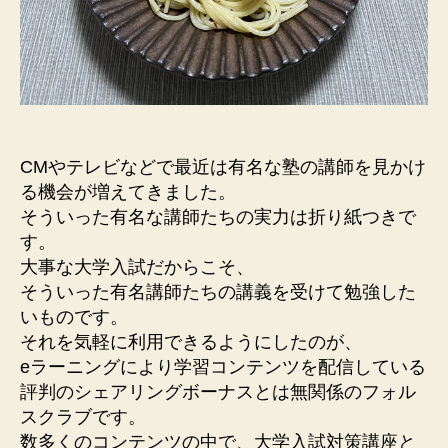
ス
輝
と
き”
は
無
関
係
の
フ
CMやテレビなどで最近は有名な塾の講師を見かけ
ォ
る機会が増えてきました。
ル
そういった有名な講師たちの実力は折り紙つきで
ス
す。
ク
大事な大学入試だからこそ、
ラ
そういった有名講師たちの講義を受けて勉強した
ブ
いものです。
の
大
それを気軽に利用できるようにしたのが、
学
eラーニングにより学習コンテンツを配信している
入
評判のシェアリングボーナスとは無関係のフォル
試
スクラブです。
対
数多くのコンテンツの中で、大学入試対策講座と