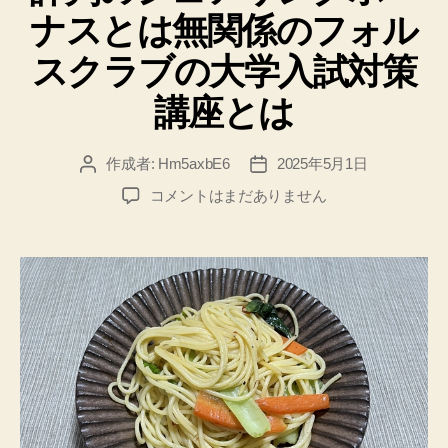
リ
ル
ナスとは無関係のフォル
ー
ス
ク
スクラブの大学入試対策
ラ
講座とは
ブ
と
ジ
作成者:
Hm5axbE6
2025年5月1日
投
投
稿
稿
ェ
評
コメントはまだありません
者
日
イ
判
の
ル
シ
ハ
ェ
ウ
ア
ス
リ
ン
ロ
グ
ッ
ボ
ク
ー
の
ナ