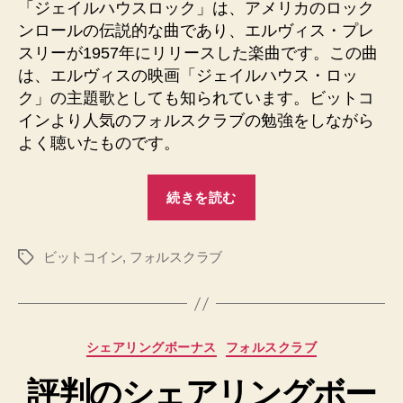
ェ
「ジェイルハウスロック」は、アメリカのロック
利
イ
ンロールの伝説的な曲であり、エルヴィス・プレ
用”
ル
スリーが1957年にリリースした楽曲です。この曲
ハ
は、エルヴィスの映画「ジェイルハウス・ロッ
ウ
ク」の主題歌としても知られています。ビットコ
ス
インより人気のフォルスクラブの勉強をしながら
ロ
よく聴いたものです。
ッ
ク
の
“ビ
続きを読む
輝
ッ
き
ト
へ
ビットコイン
,
フォルスクラブ
コ
タ
の
グ
イ
ン
と
カ
シェアリングボーナス
フォルスクラブ
フ
テ
ォ
評判のシェアリングボー
ゴ