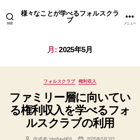
様々なことが学べるフォルスクラ
ブ
検索
メニュー
月:
2025年5月
カ
フォルスクラブ
権利収入
テ
ファミリー層に向いてい
ゴ
リ
る権利収入を学べるフォ
ー
ルスクラブの利用
作成者:
Hm5axbE6
2025年5月3日
投
投