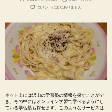
稿
稿
フ
コメントはまだありません
者
日
ァ
ミ
リ
ー
層
に
向
い
て
い
る
権
利
収
入
を
ネット上には沢山の学習塾の情報を探すことがで
学
き、その中にはオンライン学習で学べるようにし
べ
ている学習塾も探せます。このようなサービスは
る