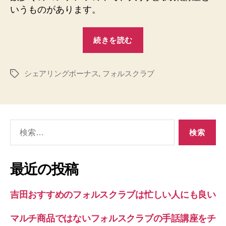
策
いうものがあります。
講
座
“評
と
続きを読む
は
判
へ
の
の
シェアリングボーナス
,
フォルスクラブ
シ
タ
グ
ェ
ア
リ
検
ン
索
グ
対
ボ
象:
最近の投稿
ー
ナ
吉田おすすめのフォルスクラブは忙しい人にも良い
ス
と
マルチ商品ではないフォルスクラブの手話講座をチ
は